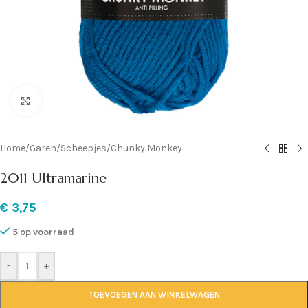
Klik om te vergroten
Home
/
Garen
/
Scheepjes
/
Chunky Monkey
2011 Ultramarine
€
3,75
5 op voorraad
-
+
TOEVOEGEN AAN WINKELWAGEN