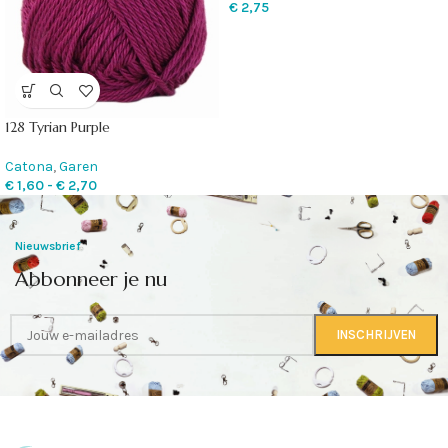
€
2,75
128 Tyrian Purple
Catona
,
Garen
€
1,60
-
€
2,70
Nieuwsbrief
Abbonneer je nu