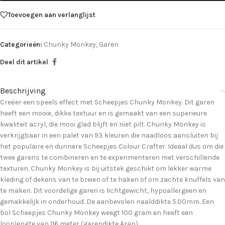
Toevoegen aan verlanglijst
Categorieën:
Chunky Monkey
,
Garen
Deel dit artikel
Beschrijving
Creëer een speels effect met Scheepjes Chunky Monkey. Dit garen
heeft een mooie, dikke textuur en is gemaakt van een superieure
kwaliteit acryl, die mooi glad blijft en niet pilt. Chunky Monkey is
verkrijgbaar in een palet van 93 kleuren die naadloos aansluiten bij
het populaire en dunnere Scheepjes Colour Crafter. Ideaal dus om die
twee garens te combineren en te experimenteren met verschillende
texturen. Chunky Monkey is bij uitstek geschikt om lekker warme
kleding of dekens van te breien of te haken of om zachte knuffels van
te maken. Dit voordelige garen is lichtgewicht, hypoallergeen en
gemakkelijk in onderhoud. De aanbevolen naalddikte 5.00mm. Een
bol Scheepjes Chunky Monkey weegt 100 gram en heeft een
looplengte van 116 meter (garendikte Aran).