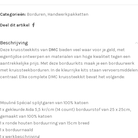
Categorieën:
Borduren
,
Handwerkpakketten
Deel dit artikel
Beschrijving
Deze kruissteekkits van
DMC
bieden veel waar voor je geld, met
eigentijdse ontwerpen en materialen van hoge kwaliteit tegen een
aantrekkelijke prijs. Met deze borduurkits maak je een borduurwerk
met kruissteekborduren. In de kleurrijke kits staan vervoersmiddelen
centraal. Elke complete DMC kruissteekkit bevat het volgende:
Mouliné Spécial splijtgaren van 100% katoen
1 x gekleurde Aida 5,5 kr/cm (14 count) borduurstof van 25 x 25cm,
gemaakt van 100% katoen
1 x ronde houten borduurring van 15cm breed
1 x borduurnaald
1 x werkbeschrijving