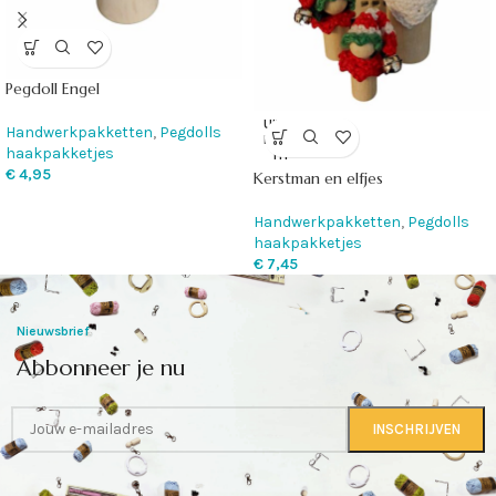
Pegdoll Engel
UITVE
Handwerkpakketten
,
Pegdolls
RKOC
haakpakketjes
HT
€
4,95
Kerstman en elfjes
Handwerkpakketten
,
Pegdolls
haakpakketjes
€
7,45
Nieuwsbrief
Abbonneer je nu