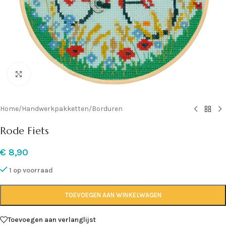
Klik om te vergroten
Home
/
Handwerkpakketten
/
Borduren
Rode Fiets
€
8,90
1 op voorraad
TOEVOEGEN AAN WINKELWAGEN
Toevoegen aan verlanglijst