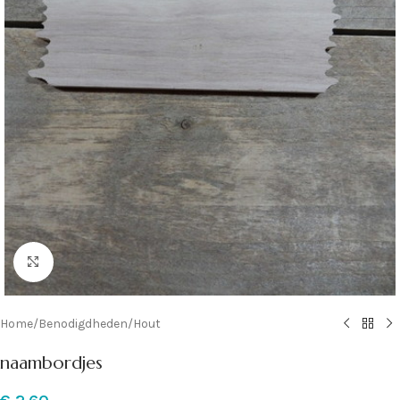
Klik om te vergroten
Home
/
Benodigdheden
/
Hout
naambordjes