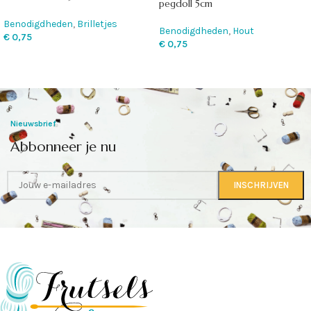
pegdoll 5cm
Benodigdheden
,
Brilletjes
Benodigdheden
,
Hout
€
0,75
€
0,75
Nieuwsbrief
Abbonneer je nu