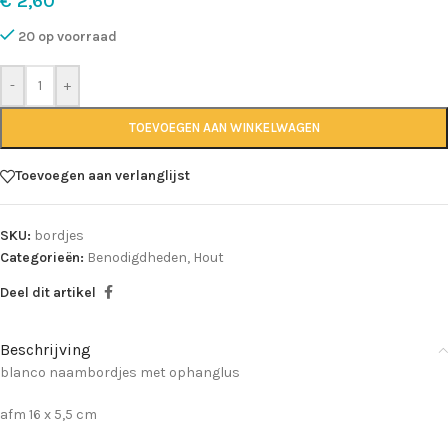
€
2,60
20 op voorraad
-
+
TOEVOEGEN AAN WINKELWAGEN
Toevoegen aan verlanglijst
SKU:
bordjes
Categorieën:
Benodigdheden
,
Hout
Deel dit artikel
Beschrijving
blanco naambordjes met ophanglus
afm 16 x 5,5 cm