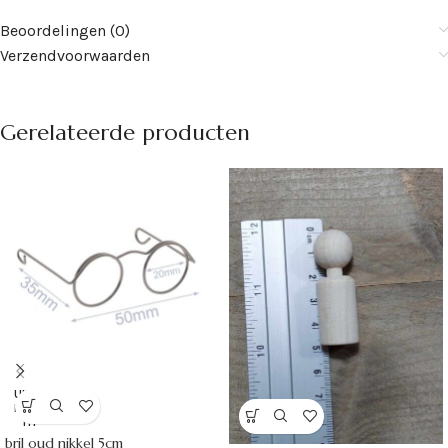
Beoordelingen (0)
Verzendvoorwaarden
Gerelateerde producten
UITVE
RKOC
HT
bril oud nikkel 5cm