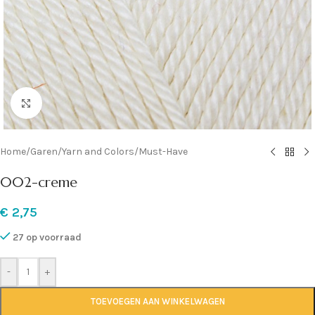
Klik om te vergroten
Home
/
Garen
/
Yarn and Colors
/
Must-Have
002-creme
€
2,75
27 op voorraad
-
+
TOEVOEGEN AAN WINKELWAGEN