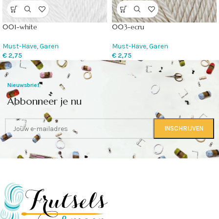
001-white
003-ecru
Must-Have
,
Garen
Must-Have
,
Garen
€
2,75
€
2,75
Nieuwsbrief
Abbonneer je nu