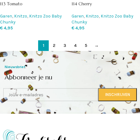
113 Tomato
114 Cherry
Garen
,
Knitzo
,
Knitzo Zoo Baby
Garen
,
Knitzo
,
Knitzo Zoo Baby
Chunky
Chunky
€
4,95
€
4,95
1
2
3
4
5
→
Nieuwsbrief
Abbonneer je nu