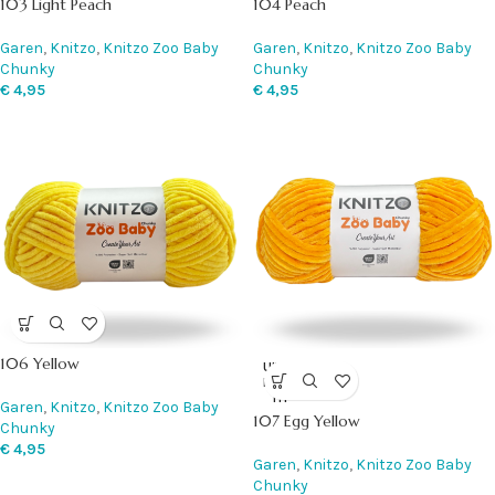
103 Light Peach
104 Peach
Garen
,
Knitzo
,
Knitzo Zoo Baby
Garen
,
Knitzo
,
Knitzo Zoo Baby
Chunky
Chunky
€
4,95
€
4,95
106 Yellow
UITVE
RKOC
HT
Garen
,
Knitzo
,
Knitzo Zoo Baby
107 Egg Yellow
Chunky
€
4,95
Garen
,
Knitzo
,
Knitzo Zoo Baby
Chunky