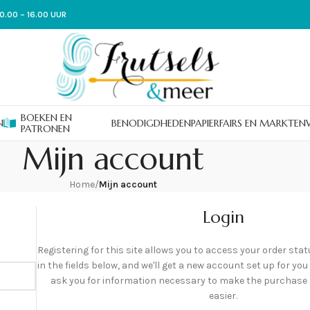
0.00 – 16.00 UUR
BOEKEN EN
N
BENODIGDHEDEN
PAPIER
FAIRS EN MARKTEN
PATRONEN
Mijn account
Home
/
Mijn account
Login
Registering for this site allows you to access your order statu
in the fields below, and we'll get a new account set up for you 
ask you for information necessary to make the purchase
easier.