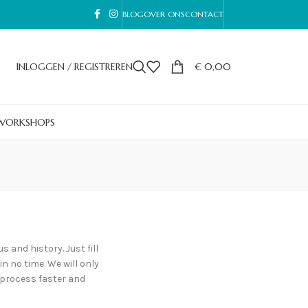
BLOG
OVER ONS
CONTACT
INLOGGEN / REGISTREREN
€
0,00
WORKSHOPS
s and history. Just fill
in no time. We will only
 process faster and