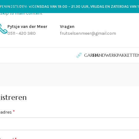
Skip to navigation
PENINGSTIJDEN: WOENSDAG VAN 19.00 – 21.30 UUR, VRIJDAG EN ZATERDAG VAN 1
Skip to main content
Pytsje van der Meer
Vragen
0511 - 420 380
frutselsenmeer@gmail.com
GAREN
HANDWERKPAKKETTE
istreren
*
ladres