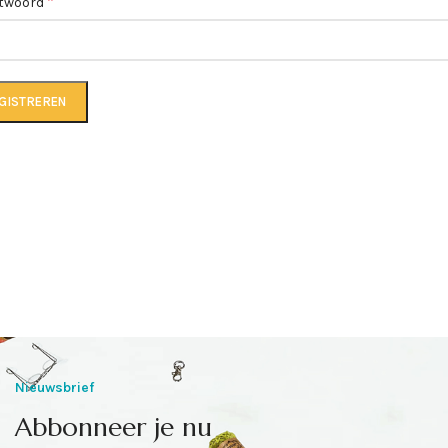
*
twoord
GISTREREN
Nieuwsbrief
Abbonneer je nu