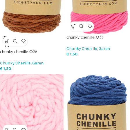
chunky chenille 035
UITVE
RKOC
HT
Chunky Chenille
,
Garen
chunky chenille 026
€
1,50
Chunky Chenille
,
Garen
€
1,50