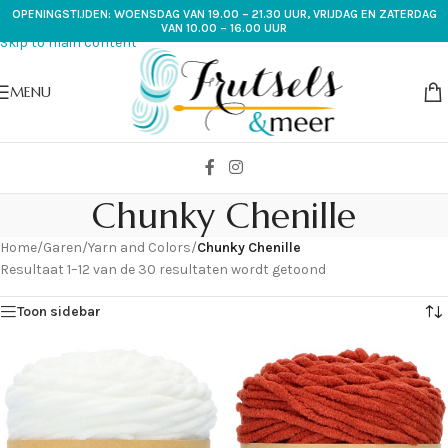
OPENINGSTIJDEN: WOENSDAG VAN 19.00 – 21.30 UUR, VRIJDAG EN ZATERDAG
Skip to navigation
VAN 10.00 – 16.00 UUR
Skip to main content
MENU
Chunky Chenille
Home
/
Garen
/
Yarn and Colors
/
Chunky Chenille
Resultaat 1–12 van de 30 resultaten wordt getoond
Toon sidebar