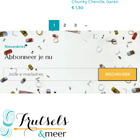
Chunky Chenille
,
Garen
€
1,50
1
2
3
→
Nieuwsbrief
Abbonneer je nu