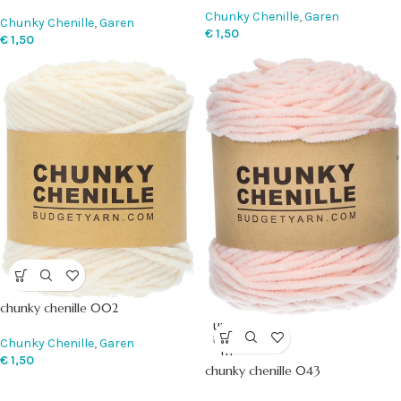
Chunky Chenille
,
Garen
Chunky Chenille
,
Garen
€
1,50
€
1,50
chunky chenille 002
UITVE
RKOC
Chunky Chenille
,
Garen
HT
€
1,50
chunky chenille 043