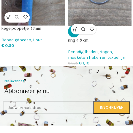
kegelpoppetje 38mm
-12%
Benodigdheden
,
Hout
ring 4,8 cm
€
0,50
Benodigdheden
,
ringen,
musketon haken en textiellijm
€
1,10
€
1,25
Nieuwsbrief
Abbonneer je nu