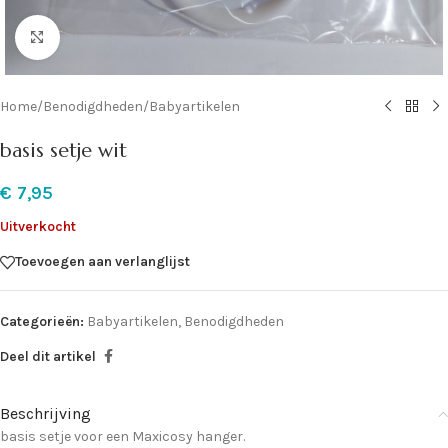
Klik om te vergroten
Home
/
Benodigdheden
/
Babyartikelen
basis setje wit
€
7,95
Uitverkocht
Toevoegen aan verlanglijst
Categorieën:
Babyartikelen
,
Benodigdheden
Deel dit artikel
Beschrijving
basis setje voor een Maxicosy hanger.