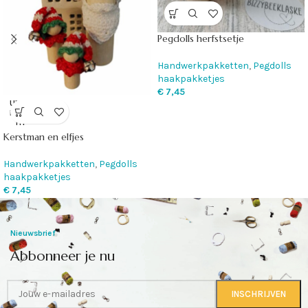
Pegdolls herfstsetje
Handwerkpakketten
,
Pegdolls
haakpakketjes
€
7,45
UITVE
RKOC
HT
Kerstman en elfjes
Handwerkpakketten
,
Pegdolls
haakpakketjes
€
7,45
Nieuwsbrief
Abbonneer je nu