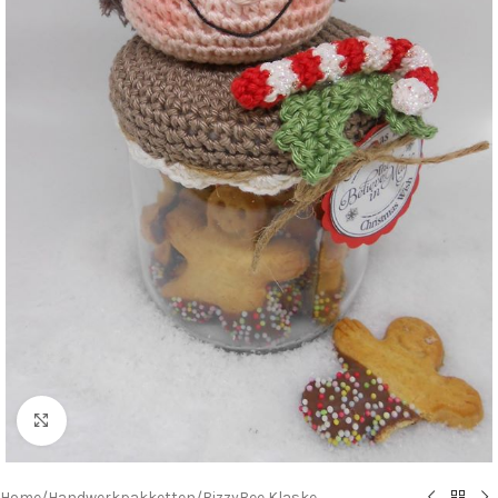
Klik om te vergroten
Home
/
Handwerkpakketten
/
BizzyBee Klaske