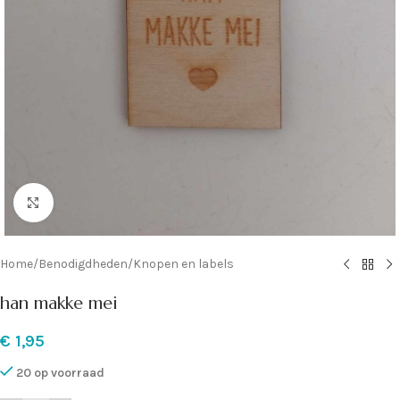
Klik om te vergroten
Home
/
Benodigdheden
/
Knopen en labels
han makke mei
€
1,95
20 op voorraad