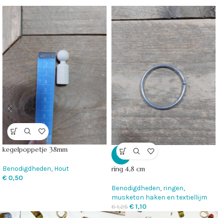
kegelpoppetje 38mm
-12%
Benodigdheden
,
Hout
ring 4,8 cm
€
0,50
Benodigdheden
,
ringen,
musketon haken en textiellijm
€
1,10
€
1,25