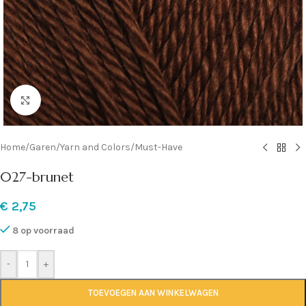
Klik om te vergroten
Home
/
Garen
/
Yarn and Colors
/
Must-Have
027-brunet
€
2,75
8 op voorraad
-
+
TOEVOEGEN AAN WINKELWAGEN