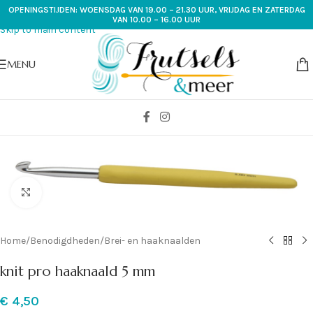
OPENINGSTIJDEN: WOENSDAG VAN 19.00 – 21.30 UUR, VRIJDAG EN ZATERDAG
Skip to navigation
VAN 10.00 – 16.00 UUR
Skip to main content
MENU
Klik om te vergroten
Home
/
Benodigdheden
/
Brei- en haaknaalden
knit pro haaknaald 5 mm
€
4,50