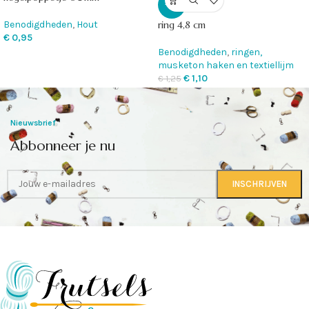
-12%
Benodigdheden
,
Hout
ring 4,8 cm
€
0,95
Benodigdheden
,
ringen,
musketon haken en textiellijm
€
1,10
€
1,25
Nieuwsbrief
Abbonneer je nu