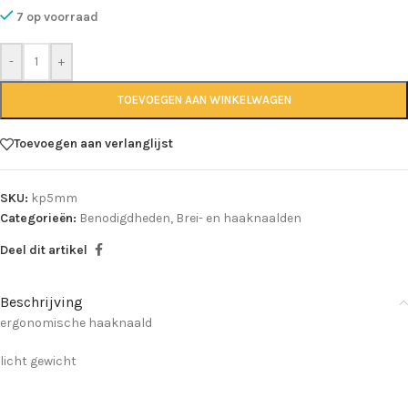
7 op voorraad
-
+
TOEVOEGEN AAN WINKELWAGEN
Toevoegen aan verlanglijst
SKU:
kp5mm
Categorieën:
Benodigdheden
,
Brei- en haaknaalden
Deel dit artikel
Beschrijving
ergonomische haaknaald
licht gewicht