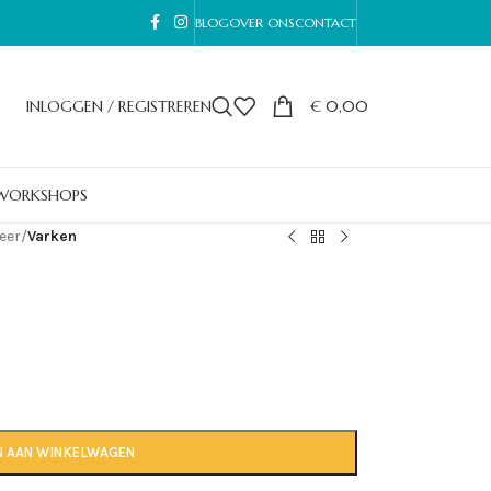
BLOG
OVER ONS
CONTACT
INLOGGEN / REGISTREREN
€
0,00
WORKSHOPS
eer
/
Varken
N AAN WINKELWAGEN