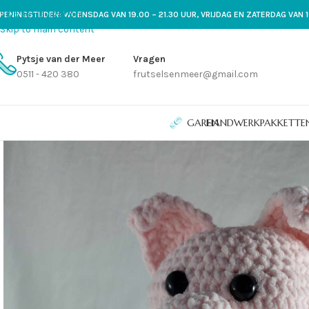
Skip to navigation
PENINGSTIJDEN: WOENSDAG VAN 19.00 – 21.30 UUR, VRIJDAG EN ZATERDAG VAN 1
Skip to main content
Pytsje van der Meer
Vragen
0511 - 420 380
frutselsenmeer@gmail.com
GAREN
HANDWERKPAKKETTE