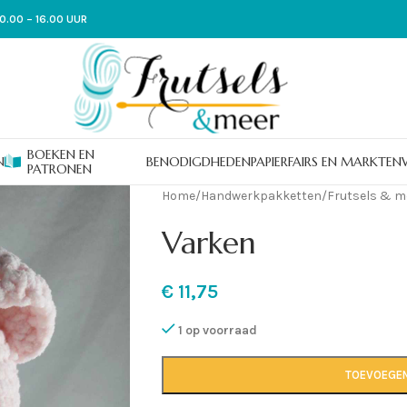
0.00 – 16.00 UUR
BOEKEN EN
N
BENODIGDHEDEN
PAPIER
FAIRS EN MARKTEN
PATRONEN
Home
/
Handwerkpakketten
/
Frutsels & m
Varken
€
11,75
1 op voorraad
TOEVOEGE