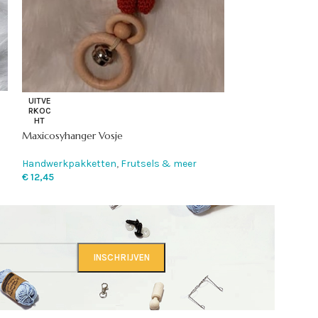
UITVE
RKOC
HT
Maxicosy hanger 
Handwerkpakket
€
13,95
UITVE
RKOC
HT
Maxicosyhanger Vosje
Handwerkpakketten
,
Frutsels & meer
€
12,45