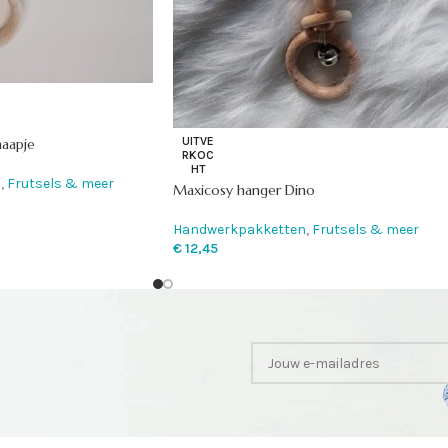
UITVE
aapje
RKOC
HT
n
,
Frutsels & meer
Maxicosy hanger Dino
Handwerkpakketten
,
Frutsels & meer
€
12,45