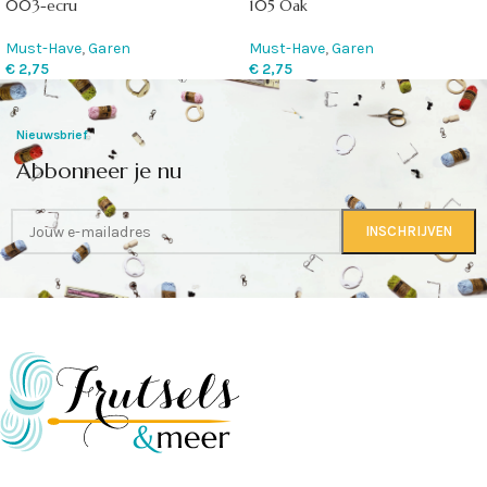
003-ecru
105 Oak
Must-Have
,
Garen
Must-Have
,
Garen
€
2,75
€
2,75
Nieuwsbrief
Abbonneer je nu