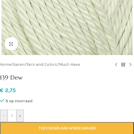
Klik om te vergroten
Home
/
Garen
/
Yarn and Colors
/
Must-Have
139 Dew
€
2,75
8 op voorraad
-
+
TOEVOEGEN AAN WINKELWAGEN