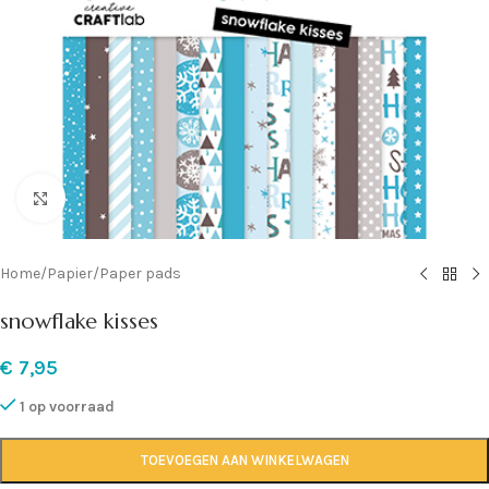
Klik om te vergroten
Home
/
Papier
/
Paper pads
snowflake kisses
€
7,95
1 op voorraad
TOEVOEGEN AAN WINKELWAGEN