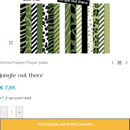
Klik om te vergroten
Home
/
Papier
/
Paper pads
jungle out there
€
7,95
2 op voorraad
-
+
TOEVOEGEN AAN WINKELWAGEN