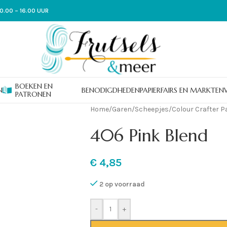
0.00 – 16.00 UUR
BOEKEN EN
N
BENODIGDHEDEN
PAPIER
FAIRS EN MARKTEN
PATRONEN
Home
/
Garen
/
Scheepjes
/
Colour Crafter P
406 Pink Blend
€
4,85
2 op voorraad
-
+