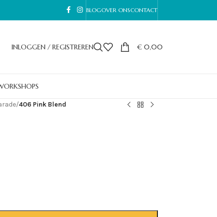
BLOG
OVER ONS
CONTACT
INLOGGEN / REGISTREREN
€
0,00
WORKSHOPS
arade
/
406 Pink Blend