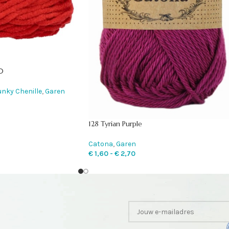
0
nky Chenille
,
Garen
128 Tyrian Purple
Catona
,
Garen
€
1,60
-
€
2,70