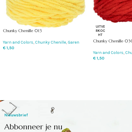
UITVE
Chunky Chenille 013
RKOC
HT
Chunky Chenille 03
Yarn and Colors
,
Chunky Chenille
,
Garen
€
1,50
Yarn and Colors
,
Chu
€
1,50
Nieuwsbrief
Abbonneer je nu