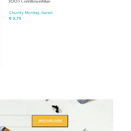
1003 Cornflowerblue
1004 Chocolate
Chunky Monkey
,
Garen
Chunky Monkey
,
€
3,75
€
3,75