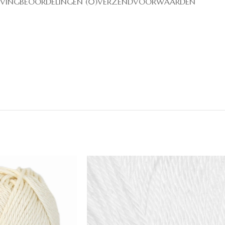
JVING
BEOORDELINGEN (0)
VERZENDVOORWAARDEN