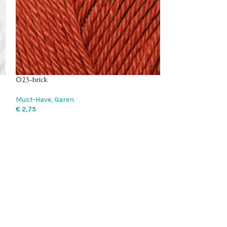
023-brick
1009 Pine
Must-Have
,
Garen
Chunky Monkey
,
€
2,75
€
3,75