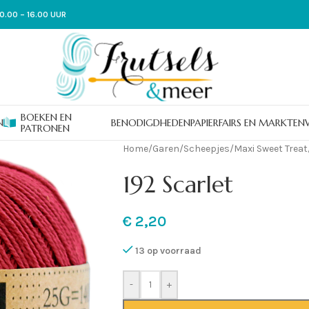
0.00 – 16.00 UUR
BOEKEN EN
N
BENODIGDHEDEN
PAPIER
FAIRS EN MARKTEN
PATRONEN
Home
/
Garen
/
Scheepjes
/
Maxi Sweet Treat
192 Scarlet
€
2,20
13 op voorraad
-
+