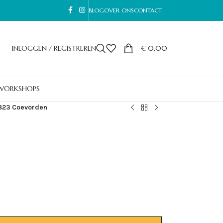
BLOG
OVER ONS
CONTACT
INLOGGEN / REGISTREREN
€
0,00
WORKSHOPS
823 Coevorden