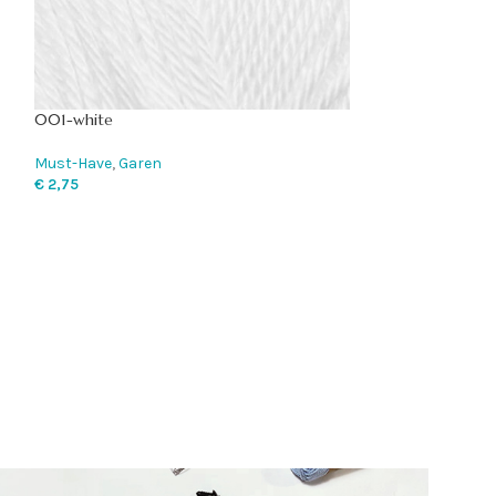
001-white
1004 Chocolate
Must-Have
,
Garen
Chunky Monkey
,
€
2,75
€
3,75