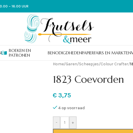
0.00 – 16.00 UUR
BOEKEN EN
N
BENODIGDHEDEN
PAPIER
FAIRS EN MARKTEN
PATRONEN
Home
/
Garen
/
Scheepjes
/
Colour Crafter
/
1
1823 Coevorden
€
3,75
4 op voorraad
-
+