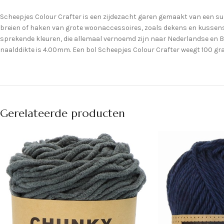
Scheepjes Colour Crafter is een zijdezacht garen gemaakt van een superi
breien of haken van grote woonaccessoires, zoals dekens en kussens, 
sprekende kleuren, die allemaal vernoemd zijn naar Nederlandse en B
naalddikte is 4.00mm. Een bol Scheepjes Colour Crafter weegt 100 gr
Gerelateerde producten