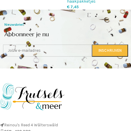
haakpakketjes
€
7,45
Nieuwsbrief
Abbonneer je nu
Reinou's Reed 4 Wâlterswâld