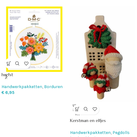
herfst
Handwerkpakketten
,
Borduren
€
6,95
UITVE
RKOC
HT
Kerstman en elfjes
Handwerkpakketten
,
Pegdolls