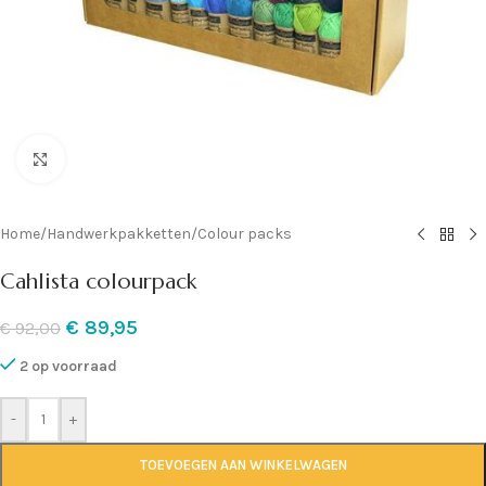
Klik om te vergroten
Home
/
Handwerkpakketten
/
Colour packs
Cahlista colourpack
€
89,95
€
92,00
2 op voorraad
-
+
TOEVOEGEN AAN WINKELWAGEN