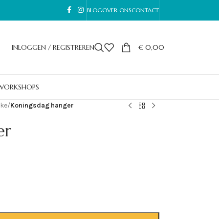
BLOG
OVER ONS
CONTACT
INLOGGEN / REGISTREREN
€
0,00
WORKSHOPS
ske
/
Koningsdag hanger
er