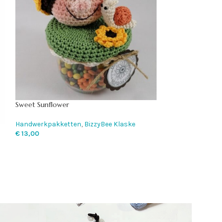
Sweet Sunflower
Handwerkpakketten
,
BizzyBee Klaske
UITVE
€
13,00
RKOC
HT
Giraffe Nia
Handwerkpakket
€
13,45