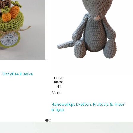
n
,
BizzyBee Klaske
UITVE
RKOC
HT
Muis
Handwerkpakketten
,
Frutsels & meer
€
11,50