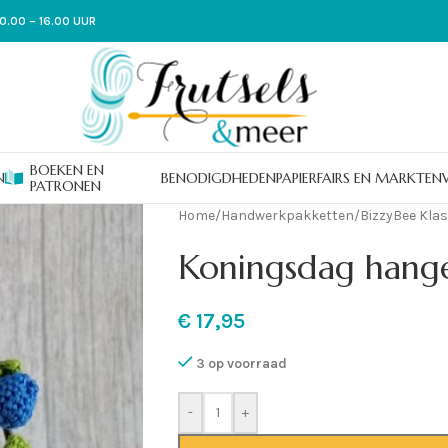
0.00 – 16.00 UUR
BOEKEN EN
N
BENODIGDHEDEN
PAPIER
FAIRS EN MARKTEN
PATRONEN
Home
/
Handwerkpakketten
/
BizzyBee Kla
Koningsdag hang
€
17,95
3 op voorraad
-
+