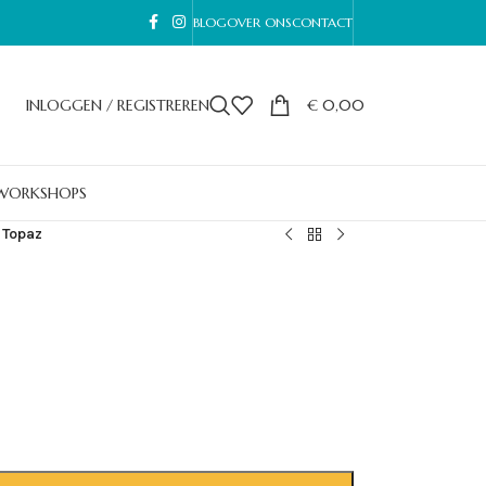
BLOG
OVER ONS
CONTACT
INLOGGEN / REGISTREREN
€
0,00
WORKSHOPS
 Topaz