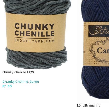
chunky chenille 098
Chunky Chenille
,
Garen
€
1,50
124 Ultramarine