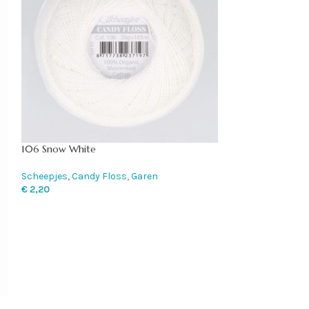
106 Snow White
1003 Cornflower
Scheepjes
,
Candy Floss
,
Garen
Chunky Monkey
,
€
2,20
€
3,75