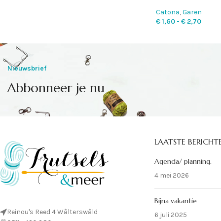
Catona
,
Garen
€
1,60
-
€
2,70
Nieuwsbrief
Abbonneer je nu
LAATSTE BERICHT
Agenda/ planning.
4 mei 2026
Bijna vakantie
Reinou's Reed 4 Wâlterswâld
6 juli 2025