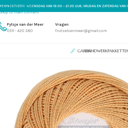
Skip to navigation
PENINGSTIJDEN: WOENSDAG VAN 19.00 – 21.30 UUR, VRIJDAG EN ZATERDAG VAN 1
Skip to main content
Pytsje van der Meer
Vragen
0511 - 420 380
frutselsenmeer@gmail.com
GAREN
HANDWERKPAKKETTE