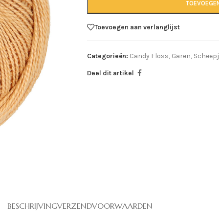
TOEVOEGE
Toevoegen aan verlanglijst
Categorieën:
Candy Floss
,
Garen
,
Scheep
Deel dit artikel
BESCHRIJVING
VERZENDVOORWAARDEN