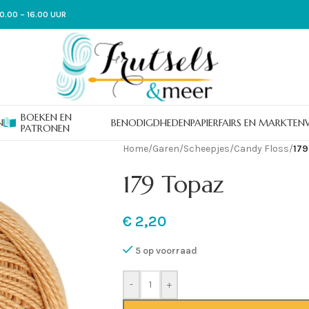
0.00 – 16.00 UUR
BOEKEN EN
N
BENODIGDHEDEN
PAPIER
FAIRS EN MARKTEN
PATRONEN
Home
/
Garen
/
Scheepjes
/
Candy Floss
/
179
179 Topaz
€
2,20
5 op voorraad
-
+