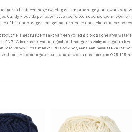
t garen heeft een hoge twijning en een prachtige glans, wat zorgt vo
jes Candy Floss de perfecte keuze voor uiteenlopende technieken en p
aden of het aanbrengen van gehaakte randen aan dekens, accessoires 
productie is gebruikgemaakt van een volledig biologische afvalwaterz
het EN 71-3 keurmerk, wat aangeeft dat het garen veilig is in gebruik
eren. Met Candy Floss maakt u dus ook nog eens een bewuste keuze. Sch
 haakkatoen en borduurgaren en de aanbevolen naalddikte is 0.75-1.25