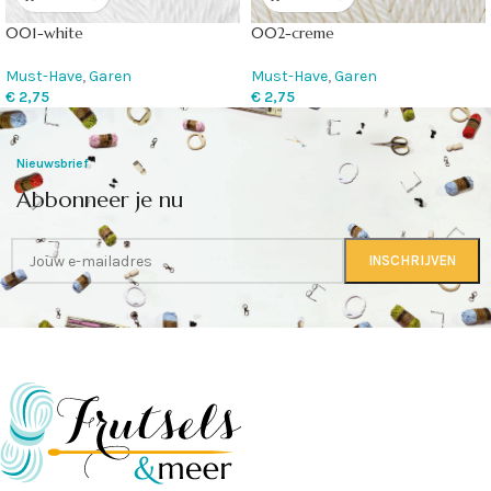
001-white
002-creme
Must-Have
,
Garen
Must-Have
,
Garen
€
2,75
€
2,75
Nieuwsbrief
Abbonneer je nu