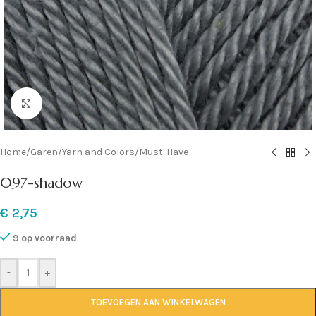
Klik om te vergroten
Home
/
Garen
/
Yarn and Colors
/
Must-Have
097-shadow
€
2,75
9 op voorraad
-
+
TOEVOEGEN AAN WINKELWAGEN