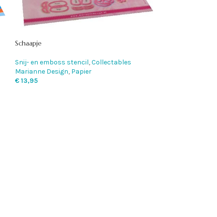
Schaapje
Snij- en emboss stencil
,
Collectables
Slimline hart en ci
Marianne Design
,
Papier
€
13,95
Snij- en emboss 
Marianne Design
€
13,95