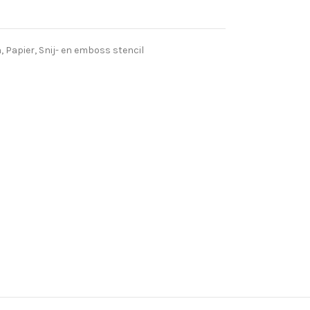
n
,
Papier
,
Snij- en emboss stencil