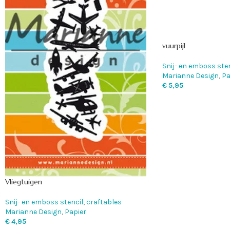
vuurpijl
Snij- en emboss sten
Marianne Design
,
Pa
€
5,95
Vliegtuigen
Snij- en emboss stencil
,
craftables
Marianne Design
,
Papier
€
4,95