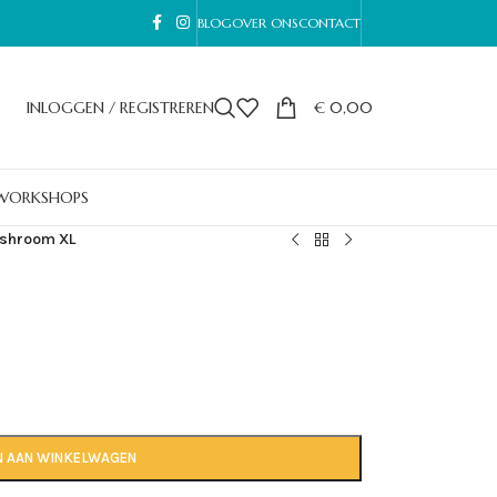
BLOG
OVER ONS
CONTACT
INLOGGEN / REGISTREREN
€
0,00
WORKSHOPS
shroom XL
N AAN WINKELWAGEN