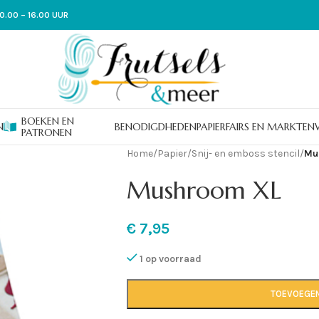
0.00 – 16.00 UUR
BOEKEN EN
N
BENODIGDHEDEN
PAPIER
FAIRS EN MARKTEN
PATRONEN
Home
/
Papier
/
Snij- en emboss stencil
/
Mu
Mushroom XL
€
7,95
1 op voorraad
TOEVOEGE