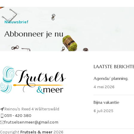
Nieuwsbrief
Abbonneer je nu
LAATSTE BERICHT
Agenda/ planning.
4 mei 2026
Bijna vakantie
Reinou's Reed 4 Wâlterswâld
6 juli 2025
0511 - 420 380
frutselsenmeer@gmail.com
Copyright
Frutsels & meer
2026