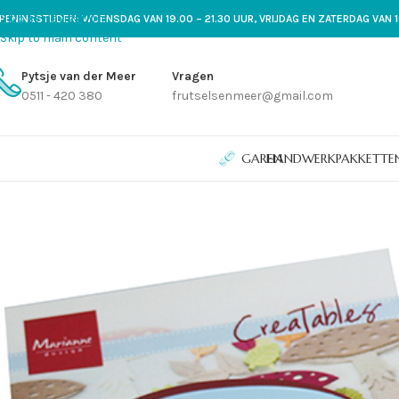
Skip to navigation
PENINGSTIJDEN: WOENSDAG VAN 19.00 – 21.30 UUR, VRIJDAG EN ZATERDAG VAN 1
Skip to main content
Pytsje van der Meer
Vragen
0511 - 420 380
frutselsenmeer@gmail.com
GAREN
HANDWERKPAKKETTE