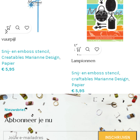
vuurpijl
UITVE
RKOC
Snij- en emboss stencil
,
HT
Creatables Marianne Design
,
Lampionnen
Papier
€
5,95
Snij- en emboss stencil
,
craftables Marianne Design
,
Papier
€
5,95
Nieuwsbrief
Abbonneer je nu