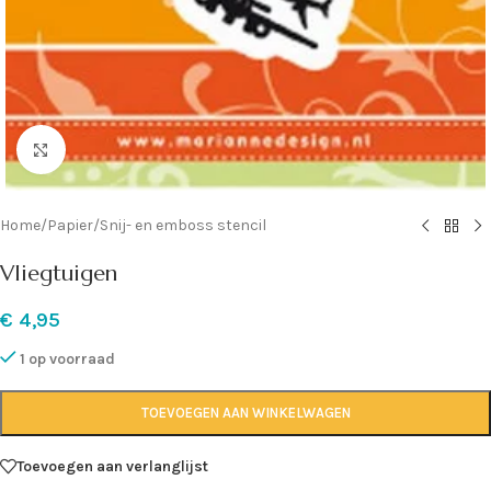
Klik om te vergroten
Home
/
Papier
/
Snij- en emboss stencil
Vliegtuigen
€
4,95
1 op voorraad
TOEVOEGEN AAN WINKELWAGEN
Toevoegen aan verlanglijst