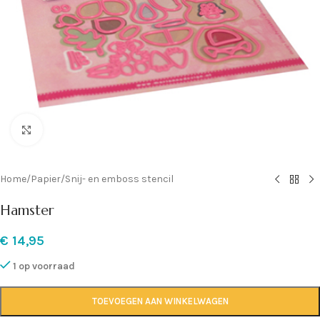
Klik om te vergroten
Home
/
Papier
/
Snij- en emboss stencil
Hamster
€
14,95
1 op voorraad
TOEVOEGEN AAN WINKELWAGEN