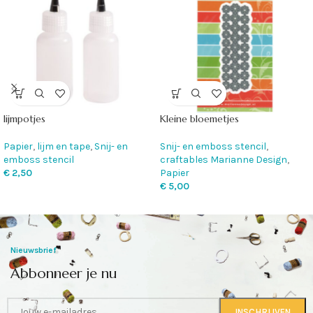
lijmpotjes
Kleine bloemetjes
Papier
,
lijm en tape
,
Snij- en
Snij- en emboss stencil
,
emboss stencil
craftables Marianne Design
,
€
2,50
Papier
€
5,00
Nieuwsbrief
Abbonneer je nu