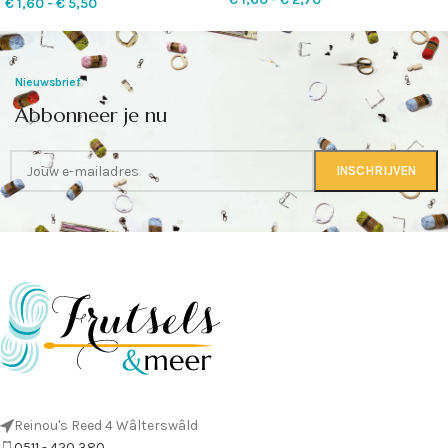
€
1,60
-
€
5,50
Nieuwsbrief
Abbonneer je nu
Reinou's Reed 4 Wâlterswâld
0511 - 420 380