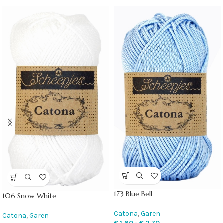
173 Blue Bell
106 Snow White
Catona
,
Garen
Catona
,
Garen
€
1,60
-
€
2,70