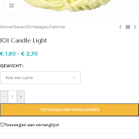
Klik om te vergroten
Home
/
Garen
/
Scheepjes
/
Catona
101 Candle Light
€
1,60
-
€
2,70
GEWICHT
-
+
TOEVOEGEN AAN WINKELWAGEN
Toevoegen aan verlanglijst