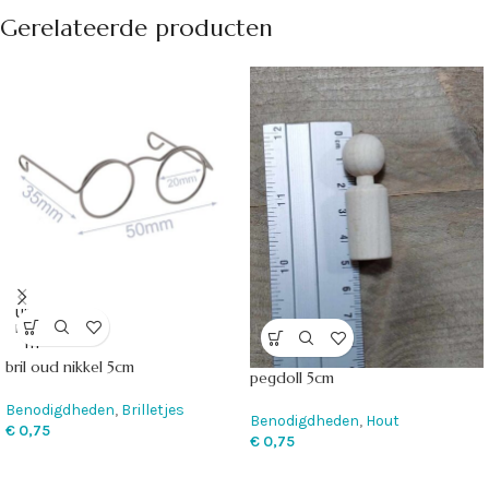
Gerelateerde producten
UITVE
RKOC
HT
bril oud nikkel 5cm
pegdoll 5cm
Benodigdheden
,
Brilletjes
Benodigdheden
,
Hout
€
0,75
€
0,75