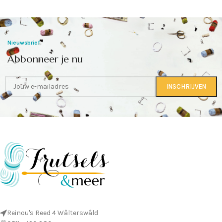
Nieuwsbrief
Abbonneer je nu
Reinou's Reed 4 Wâlterswâld