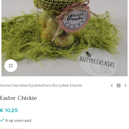
Klik om te vergroten
Home
/
Handwerkpakketten
/
BizzyBee Klaske
Easter Chickie
€
10,25
9 op voorraad