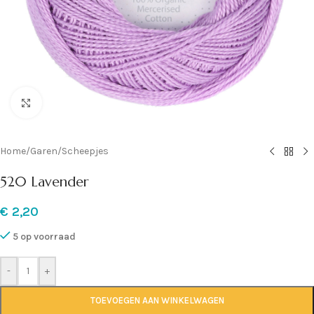
Klik om te vergroten
Home
/
Garen
/
Scheepjes
520 Lavender
€
2,20
5 op voorraad
-
+
TOEVOEGEN AAN WINKELWAGEN