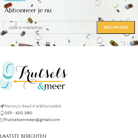
Nieuwsbrief
Abbonneer je nu
Reinou's Reed 4 Wâlterswâld
0511 - 420 380
frutselsenmeer@gmail.com
LAATSTE BERICHTEN