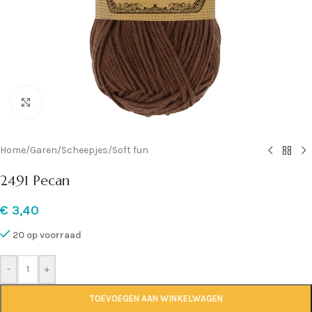
Klik om te vergroten
Home
/
Garen
/
Scheepjes
/
Soft fun
2491 Pecan
€
3,40
20 op voorraad
-
+
TOEVOEGEN AAN WINKELWAGEN