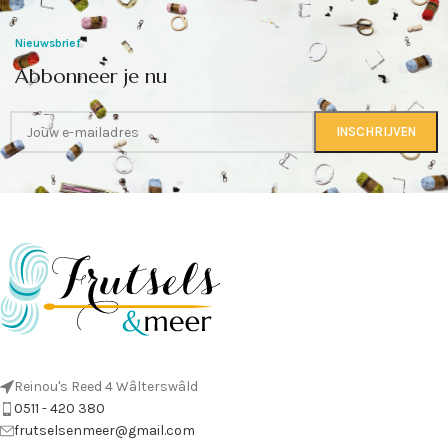
Nieuwsbrief
Abbonneer je nu
Reinou's Reed 4 Wâlterswâld
0511 - 420 380
frutselsenmeer@gmail.com