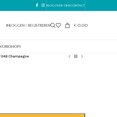
BLOG
OVER ONS
CONTACT
INLOGGEN / REGISTREREN
€
0,00
WORKSHOPS
/
248 Champagne