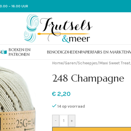
0.00 – 16.00 UUR
BOEKEN EN
N
BENODIGDHEDEN
PAPIER
FAIRS EN MARKTEN
PATRONEN
Home
/
Garen
/
Scheepjes
/
Maxi Sweet Treat
248 Champagne
€
2,20
14 op voorraad
-
+