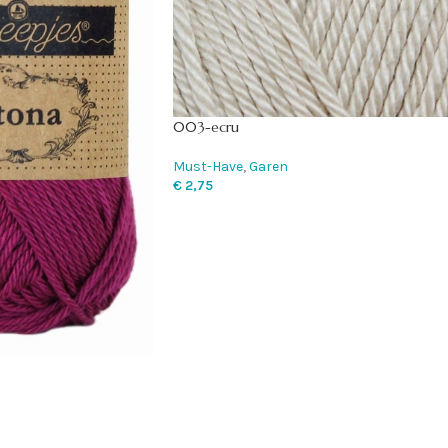
003-ecru
Must-Have
,
Garen
€
2,75