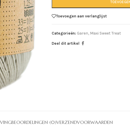
TOEVOEGE
Toevoegen aan verlanglijst
Categorieën:
Garen
,
Maxi Sweet Treat
Deel dit artikel
JVING
BEOORDELINGEN (0)
VERZENDVOORWAARDEN