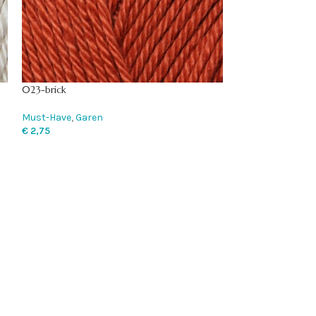
023-brick
1003 Cornflower
Must-Have
,
Garen
Chunky Monkey
,
€
2,75
€
3,75