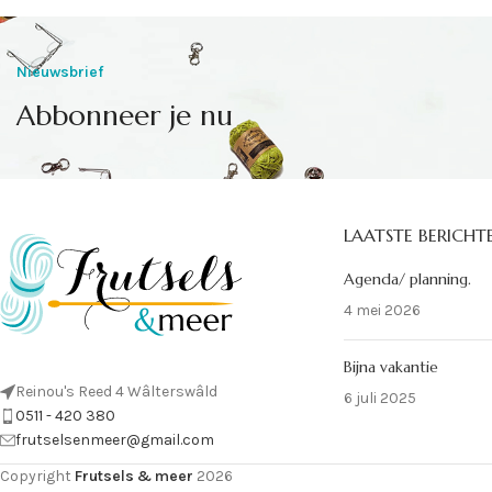
Nieuwsbrief
Abbonneer je nu
LAATSTE BERICHT
Agenda/ planning.
4 mei 2026
Bijna vakantie
Reinou's Reed 4 Wâlterswâld
6 juli 2025
0511 - 420 380
frutselsenmeer@gmail.com
Copyright
Frutsels & meer
2026