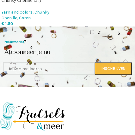
Chunky Chenille 013
Yarn and Colors
,
Chunky
Chenille
,
Garen
€
1,50
Nieuwsbrief
Abbonneer je nu