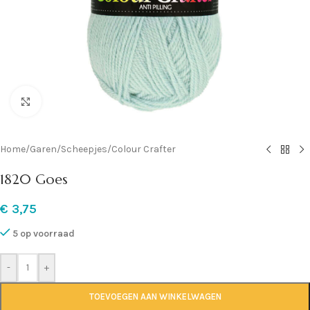
Klik om te vergroten
Home
/
Garen
/
Scheepjes
/
Colour Crafter
1820 Goes
€
3,75
5 op voorraad
-
+
TOEVOEGEN AAN WINKELWAGEN