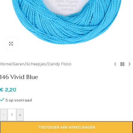
Klik om te vergroten
Home
/
Garen
/
Scheepjes
/
Candy Floss
146 Vivid Blue
€
2,20
5 op voorraad
-
+
TOEVOEGEN AAN WINKELWAGEN