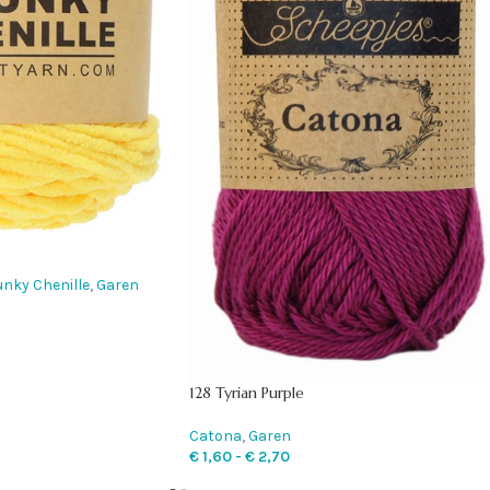
nky Chenille
,
Garen
128 Tyrian Purple
Catona
,
Garen
€
1,60
-
€
2,70