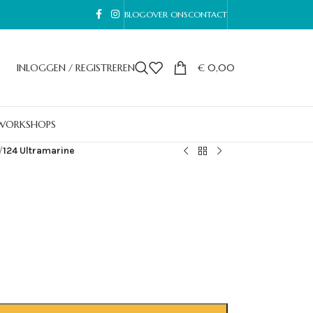
BLOG
OVER ONS
CONTACT
INLOGGEN / REGISTREREN
€
0,00
WORKSHOPS
/
124 Ultramarine