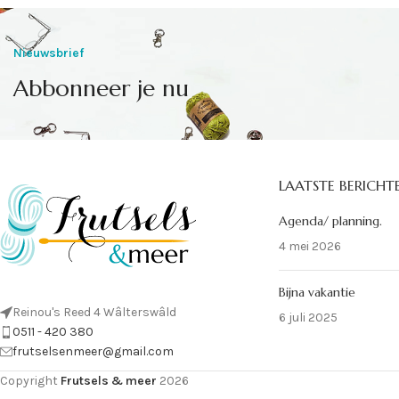
Nieuwsbrief
Abbonneer je nu
LAATSTE BERICHT
Agenda/ planning.
4 mei 2026
Bijna vakantie
Reinou's Reed 4 Wâlterswâld
6 juli 2025
0511 - 420 380
frutselsenmeer@gmail.com
Copyright
Frutsels & meer
2026