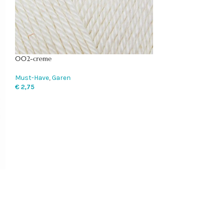
002-creme
1003 Cornflower
Must-Have
,
Garen
Chunky Monkey
,
€
2,75
€
3,75