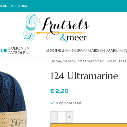
0.00 – 16.00 UUR
BOEKEN EN
N
BENODIGDHEDEN
PAPIER
FAIRS EN MARKTEN
PATRONEN
Home
/
Garen
/
Scheepjes
/
Maxi Sweet Treat
124 Ultramarine
€
2,20
8 op voorraad
-
+