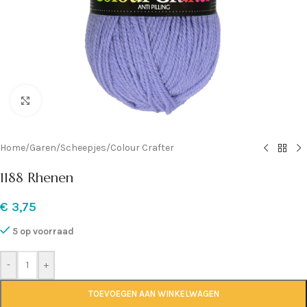
Klik om te vergroten
Home
/
Garen
/
Scheepjes
/
Colour Crafter
1188 Rhenen
€
3,75
5 op voorraad
-
+
TOEVOEGEN AAN WINKELWAGEN