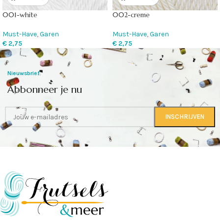
001-white
002-creme
Must-Have
,
Garen
Must-Have
,
Garen
€
2,75
€
2,75
Nieuwsbrief
Abbonneer je nu