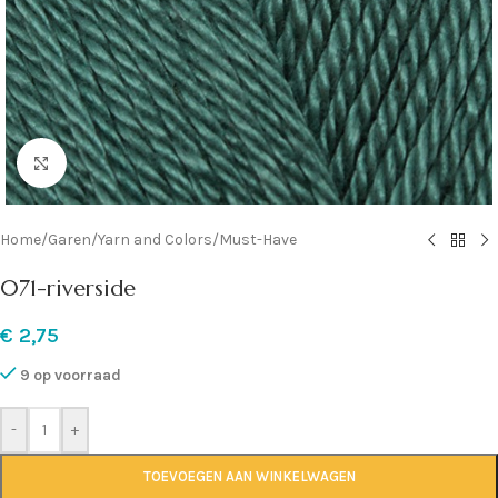
Klik om te vergroten
Home
/
Garen
/
Yarn and Colors
/
Must-Have
071-riverside
€
2,75
9 op voorraad
-
+
TOEVOEGEN AAN WINKELWAGEN