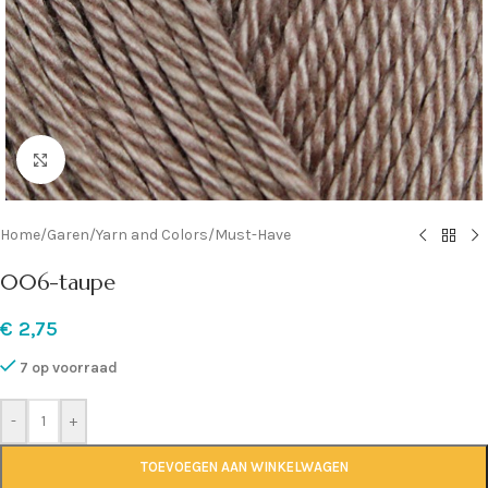
Klik om te vergroten
Home
/
Garen
/
Yarn and Colors
/
Must-Have
006-taupe
€
2,75
7 op voorraad
-
+
TOEVOEGEN AAN WINKELWAGEN