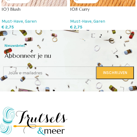
103 Blush
108 Curry
Must-Have
,
Garen
Must-Have
,
Garen
€
2,75
€
2,75
Nieuwsbrief
Abbonneer je nu