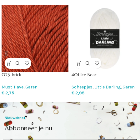
023-brick
401 Ice Bear
Must-Have
,
Garen
Scheepjes
,
Little Darling
,
Garen
€
2,75
€
2,95
Nieuwsbrief
Abbonneer je nu