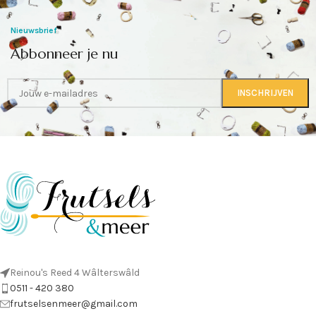
Nieuwsbrief
Abbonneer je nu
Reinou's Reed 4 Wâlterswâld
0511 - 420 380
frutselsenmeer@gmail.com