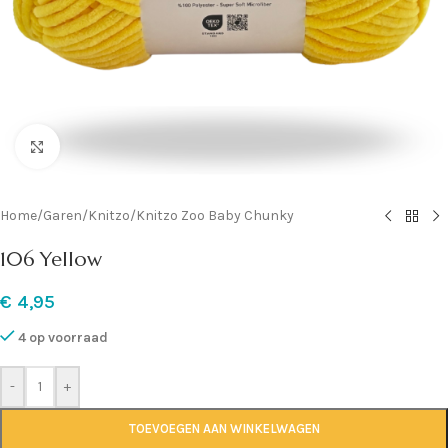
Klik om te vergroten
Home
/
Garen
/
Knitzo
/
Knitzo Zoo Baby Chunky
106 Yellow
€
4,95
4 op voorraad
-
+
TOEVOEGEN AAN WINKELWAGEN