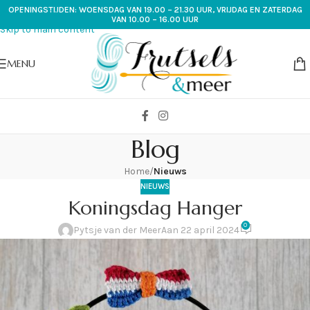
OPENINGSTIJDEN: WOENSDAG VAN 19.00 – 21.30 UUR, VRIJDAG EN ZATERDAG
Skip to navigation
VAN 10.00 – 16.00 UUR
Skip to main content
MENU
Blog
Home
/
Nieuws
NIEUWS
Koningsdag Hanger
0
Pytsje van der Meer
Aan 22 april 2024