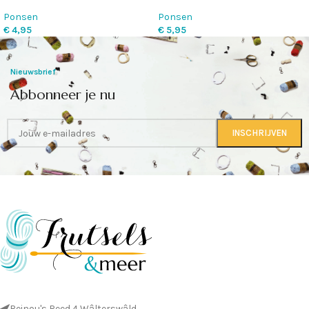
Ponsen
Ponsen
€
4,95
€
5,95
Nieuwsbrief
Abbonneer je nu
Reinou's Reed 4 Wâlterswâld