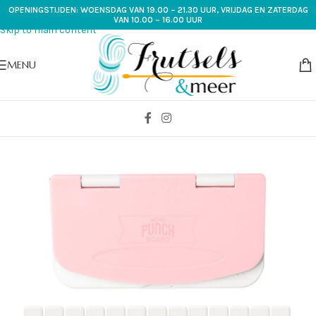
OPENINGSTIJDEN: WOENSDAG VAN 19.00 – 21.30 UUR, VRIJDAG EN ZATERDAG
Skip to navigation
VAN 10.00 – 16.00 UUR
Skip to main content
MENU