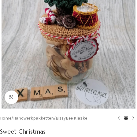
Klik om te vergroten
Home
/
Handwerkpakketten
/
BizzyBee Klaske
Sweet Christmas