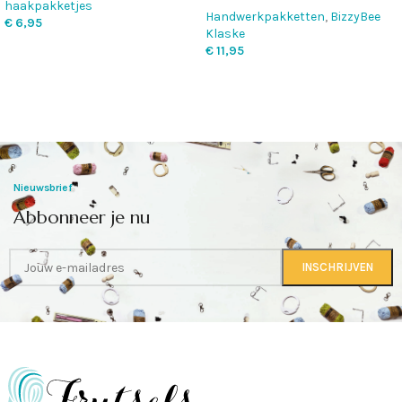
haakpakketjes
Handwerkpakketten
,
BizzyBee
€
6,95
Klaske
€
11,95
Nieuwsbrief
Abbonneer je nu