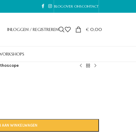
BLOG
OVER ONS
CONTACT
INLOGGEN / REGISTREREN
€
0,00
WORKSHOPS
ethoscope
N AAN WINKELWAGEN