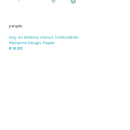
paraplu
Schelp
Snij- en emboss stencil
,
Collectables
Marianne Design
,
Papier
Snij- en emboss 
€
12,95
Marianne Design
€
12,95