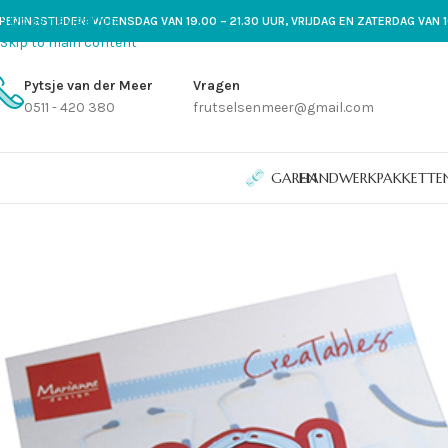
Skip to navigation
PENINGSTIJDEN: WOENSDAG VAN 19.00 – 21.30 UUR, VRIJDAG EN ZATERDAG VAN 1
Skip to main content
Pytsje van der Meer
Vragen
0511 - 420 380
frutselsenmeer@gmail.com
GAREN
HANDWERKPAKKETTE