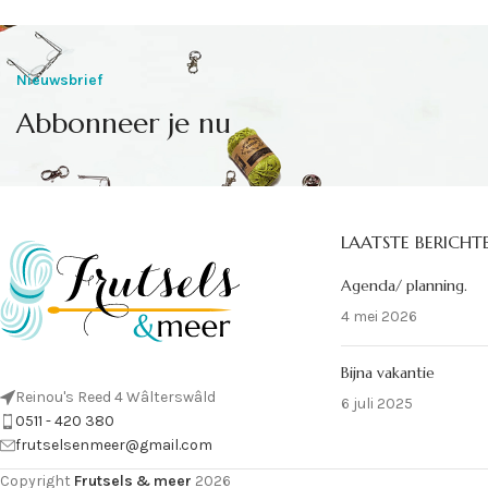
Nieuwsbrief
Abbonneer je nu
LAATSTE BERICHT
Agenda/ planning.
4 mei 2026
Bijna vakantie
Reinou's Reed 4 Wâlterswâld
6 juli 2025
0511 - 420 380
frutselsenmeer@gmail.com
Copyright
Frutsels & meer
2026