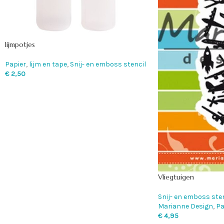
lijmpotjes
Papier
,
lijm en tape
,
Snij- en emboss stencil
€
2,50
Vliegtuigen
Snij- en emboss sten
Marianne Design
,
Pa
€
4,95