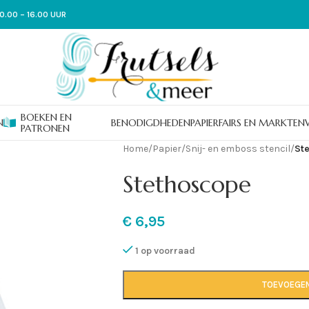
0.00 – 16.00 UUR
BOEKEN EN
N
BENODIGDHEDEN
PAPIER
FAIRS EN MARKTEN
PATRONEN
Home
/
Papier
/
Snij- en emboss stencil
/
St
Stethoscope
€
6,95
1 op voorraad
TOEVOEGE