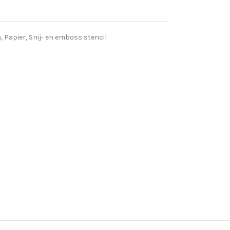
n
,
Papier
,
Snij- en emboss stencil