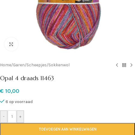
Klik om te vergroten
Home
/
Garen
/
Scheepjes
/
Sokkenwol
Opal 4 draads 11463
€
10,00
6 op voorraad
-
+
TOEVOEGEN AAN WINKELWAGEN