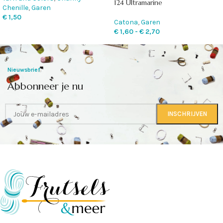
124 Ultramarine
Chenille
,
Garen
€
1,50
Catona
,
Garen
€
1,60
-
€
2,70
Nieuwsbrief
Abbonneer je nu