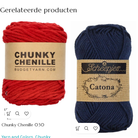
Gerelateerde producten
UITVE
RKOC
HT
Chunky Chenille 030
Yarn and Colors
,
Chunky