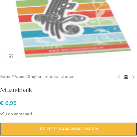
Klik om te vergroten
Home
/
Papier
/
Snij- en emboss stencil
Muziekbalk
€
6,95
1 op voorraad
TOEVOEGEN AAN WINKELWAGEN