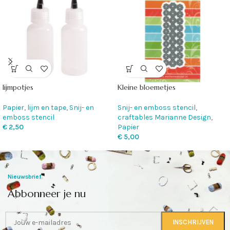
lijmpotjes
Kleine bloemetjes
Papier
,
lijm en tape
,
Snij- en
Snij- en emboss stencil
,
emboss stencil
craftables Marianne Design
,
€
2,50
Papier
€
5,00
Nieuwsbrief
Abbonneer je nu