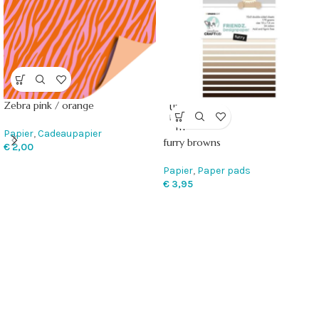
Zebra pink / orange
UITVE
RKOC
HT
Papier
,
Cadeaupapier
furry browns
€
2,00
Papier
,
Paper pads
€
3,95