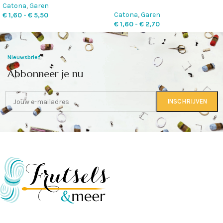
Catona
,
Garen
Catona
,
Garen
€
1,60
-
€
5,50
€
1,60
-
€
2,70
Nieuwsbrief
Abbonneer je nu