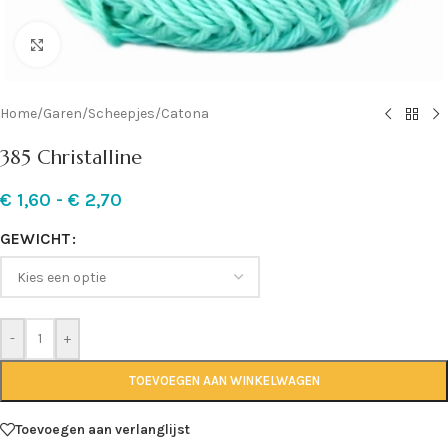
Klik om te vergroten
Home
/
Garen
/
Scheepjes
/
Catona
385 Christalline
€
1,60
-
€
2,70
GEWICHT
-
+
TOEVOEGEN AAN WINKELWAGEN
Toevoegen aan verlanglijst