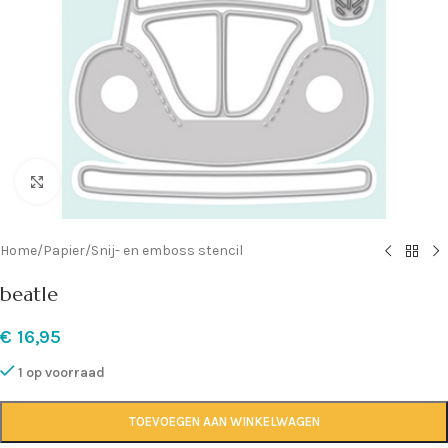
Klik om te vergroten
Home
/
Papier
/
Snij- en emboss stencil
beatle
€
16,95
1 op voorraad
TOEVOEGEN AAN WINKELWAGEN