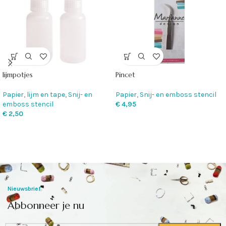
lijmpotjes
Pincet
Papier
,
lijm en tape
,
Snij- en
Papier
,
Snij- en emboss stencil
emboss stencil
€
4,95
€
2,50
Nieuwsbrief
Abbonneer je nu