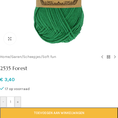
Klik om te vergroten
Home
/
Garen
/
Scheepjes
/
Soft fun
2535 Forest
€
3,40
17 op voorraad
-
+
TOEVOEGEN AAN WINKELWAGEN