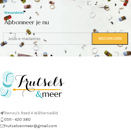
Nieuwsbrief
Abbonneer je nu
Reinou's Reed 4 Wâlterswâld
0511 - 420 380
frutselsenmeer@gmail.com